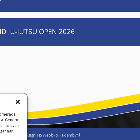
 JU-JUTSU OPEN 2026
ptimerade
gera. Genom
Du har även
ngar när
ogga in
|
Design: HS Webb- & Reklambyrå