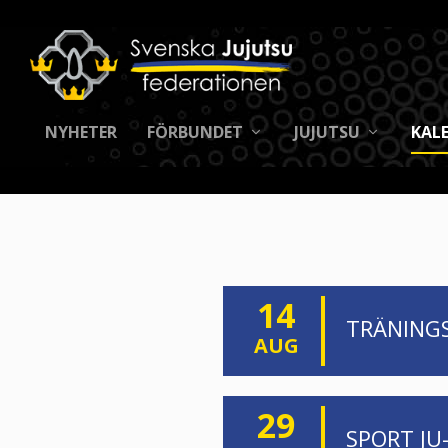
NYHETER
FÖRBUNDET
JUJUTSU
KAL
14
TRÄNING
AUG
29
SPORT JU