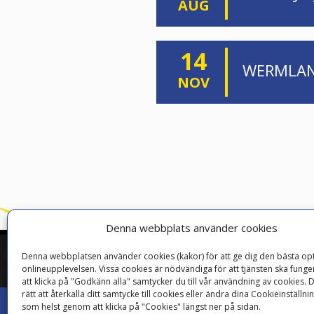
AUG
14
WERMLAND
NOV
Denna webbplats använder cookies
Denna webbplatsen använder cookies (kakor) för att ge dig den bästa o
onlineupplevelsen. Vissa cookies är nödvändiga för att tjänsten ska fun
att klicka på "Godkänn alla" samtycker du till vår användning av cookies. 
rätt att återkalla ditt samtycke till cookies eller ändra dina Cookieinställni
© Copyright
Svenska Jujutsufederationen
2026
|
Cookies
|
L
som helst genom att klicka på "Cookies" längst ner på sidan.